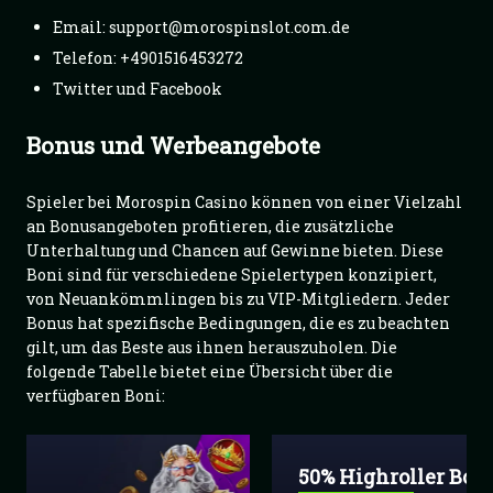
Email:
support@morospinslot.com.de
Telefon: +4901516453272
Twitter und Facebook
Bonus und Werbeangebote
Spieler bei Morospin Casino können von einer Vielzahl
an Bonusangeboten profitieren, die zusätzliche
Unterhaltung und Chancen auf Gewinne bieten. Diese
Boni sind für verschiedene Spielertypen konzipiert,
von Neuankömmlingen bis zu VIP-Mitgliedern. Jeder
Bonus hat spezifische Bedingungen, die es zu beachten
gilt, um das Beste aus ihnen herauszuholen. Die
folgende Tabelle bietet eine Übersicht über die
verfügbaren Boni:
50% Highroller Bonus