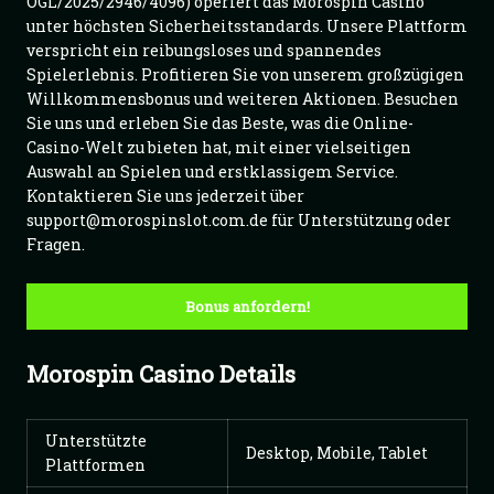
OGL/2025/2946/4096) operiert das Morospin Casino
unter höchsten Sicherheitsstandards. Unsere Plattform
verspricht ein reibungsloses und spannendes
Spielerlebnis. Profitieren Sie von unserem großzügigen
Willkommensbonus und weiteren Aktionen. Besuchen
Sie uns und erleben Sie das Beste, was die Online-
Casino-Welt zu bieten hat, mit einer vielseitigen
Auswahl an Spielen und erstklassigem Service.
Kontaktieren Sie uns jederzeit über
support@morospinslot.com.de
für Unterstützung oder
Fragen.
Bonus anfordern!
Morospin Casino Details
Unterstützte
Desktop, Mobile, Tablet
Plattformen