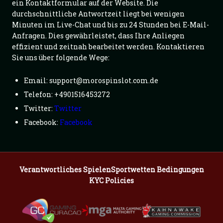
ein Kontaktformular auf der Website. Die
durchschnittliche Antwortzeit liegt bei wenigen
Minuten im Live-Chat und bis zu 24 Stunden bei E-Mail-
Anfragen. Dies gewährleistet, dass Ihre Anliegen
effizient und zeitnah bearbeitet werden. Kontaktieren
Sie uns über folgende Wege:
Email:
support@morospinslot.com.de
Telefon: +4901516453272
Twitter:
Twitter
Facebook:
Facebook
Verantwortliches Spielen
Sportwetten Bedingungen
KYC Policies