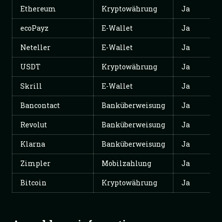
Ethereum
Kryptowährung
Ja
ecoPayz
E-Wallet
Ja
Neteller
E-Wallet
Ja
USDT
Kryptowährung
Ja
Skrill
E-Wallet
Ja
Bancontact
Banküberweisung
Ja
Revolut
Banküberweisung
Ja
Klarna
Banküberweisung
Ja
Zimpler
Mobilzahlung
Ja
Bitcoin
Kryptowährung
Ja