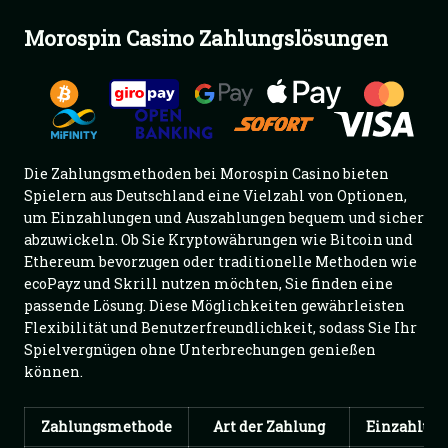
Morospin Casino Zahlungslösungen
Die Zahlungsmethoden bei Morospin Casino bieten
Spielern aus Deutschland eine Vielzahl von Optionen,
um Einzahlungen und Auszahlungen bequem und sicher
abzuwickeln. Ob Sie Kryptowährungen wie Bitcoin und
Ethereum bevorzugen oder traditionelle Methoden wie
ecoPayz und Skrill nutzen möchten, Sie finden eine
passende Lösung. Diese Möglichkeiten gewährleisten
Flexibilität und Benutzerfreundlichkeit, sodass Sie Ihr
Spielvergnügen ohne Unterbrechungen genießen
können.
Zahlungsmethode
Art der Zahlung
Einzahlun